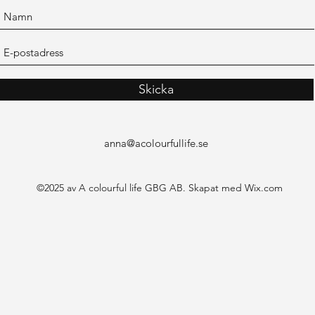
Skicka
anna@acolourfullife.se
©2025 av A colourful life GBG AB. Skapat med Wix.com