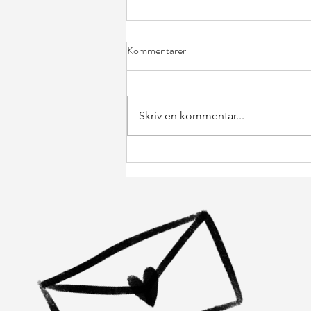
Kommentarer
Skriv en kommentar...
Från tidningsurklipp till bärbar
poesi: Möt ”Poesiklipp”