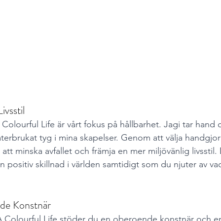
ivsstil
 Colourful Life är vårt fokus på hållbarhet. Jagi tar hand 
erbrukat tyg i mina skapelser. Genom att välja handgjo
l att minska avfallet och främja en mer miljövänlig livsstil. 
en positiv skillnad i världen samtidigt som du njuter av va
de Konstnär
 Colourful Life stöder du en oberoende konstnär och en