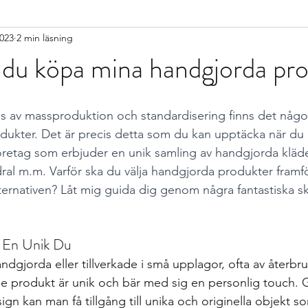
2023
2 min läsning
 du köpa mina handgjorda pr
as av massproduktion och standardisering finns det något
ukter. Det är precis detta som du kan upptäcka när du 
företag som erbjuder en unik samling av handgjorda kläder
al m.m. Varför ska du välja handgjorda produkter framf
rnativen? Låt mig guida dig genom några fantastiska sk
r En Unik Du
dgjorda eller tillverkade i små upplagor, ofta av återbru
rje produkt är unik och bär med sig en personlig touch.
gn kan man få tillgång till unika och originella objekt so