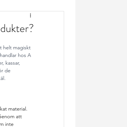
odukter?
 helt magiskt 
handlar hos A 
, kassar, 
ör de 
äl.
kat material. 
 Genom att 
m inte 