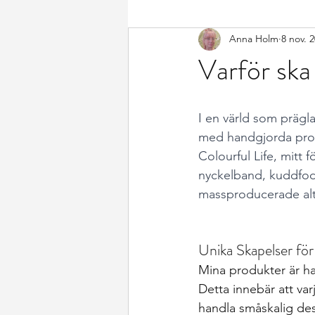
Anna Holm
8 nov. 
Varför ska
I en värld som prägl
med handgjorda prod
Colourful Life, mitt 
nyckelband, kuddfodr
massproducerade alte
Unika Skapelser fö
Mina produkter är han
Detta innebär att va
handla småskalig desi