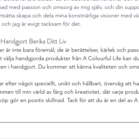
pad med passion och omsorg av mig själv, och din suppo
ortsätta skapa och dela mina konstnärliga visioner med vä
a och jag är evigt tacksam för det.
 Handgjort Berika Ditt Liv
 är inte bara föremål; de är berättelser, kärlek och pass
 välja handgjorda produkter från A Colourful Life kan d
ngen i handgjort. Du kommer att känna kvaliteten och o
r efter något speciellt, unikt och hållbart, överväg att h
mmen till min värld av färg och kreativitet, där varje prod
köp gör en positiv skillnad. Tack för att du är en del av A