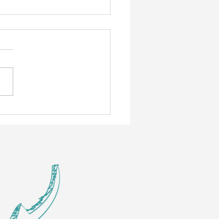
s göra givandet till en
form igen