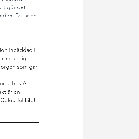
rt gör det 
rlden. Du är en 
ion inbäddad i 
u omge dig 
msorgen som går 
andla hos A 
ukt är en 
 Colourful Life!