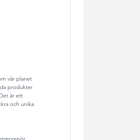
om vår planet 
rda produkter 
Det är ett 
ckra och unika 
treprenör. 