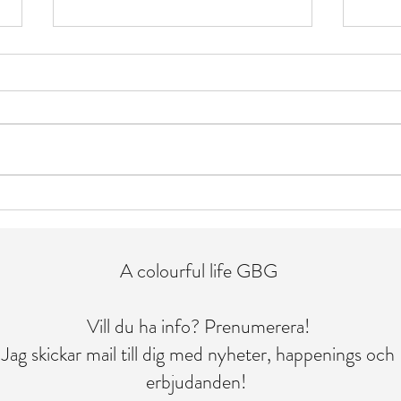
Life's too short for boring hair
Låt os
konst
A colourful life GBG
Vill du ha info? Prenumerera!
Jag skickar mail till dig med nyheter, happenings och
erbjudanden!