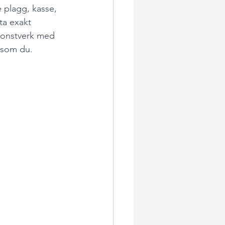
e plagg, kasse, 
ta exakt 
konstverk med 
s som du.