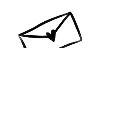
A colourful life GBG
Vill du ha info? Prenumerera!
Jag skickar mail till dig med
nyheter, happenings och
erbjudanden!