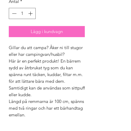
Antal
*
Lägg i kundvagn
Gillar du att campa? Åker ni till stugor
eller har campingvan/husbil?
Här är en perfekt produkt! En bärrem
sydd av åtrbrukat tyg som du kan
spänna runt täcken, kuddar, filtar m.m.
för att lättare bära med dem.
Samtidigt kan de användas som sittpuff
eller kudde.
Längd på remmarna är 100 cm, spänns
med två ringar och har ett bärhandtag
emellan.