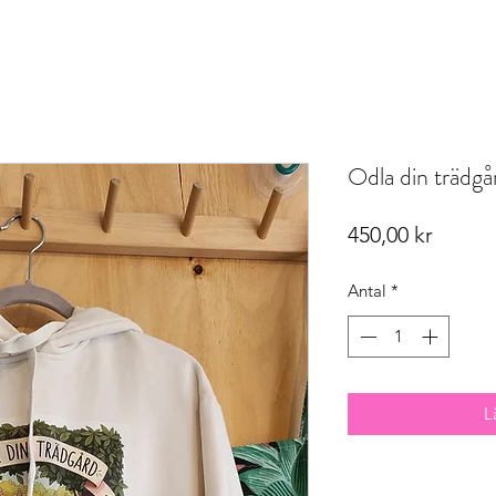
Odla din trädgå
Pris
450,00 kr
Antal
*
L