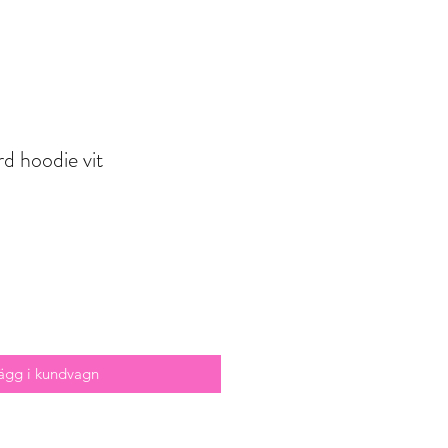
rd hoodie vit
ägg i kundvagn