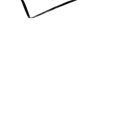
A colourful life GBG
Vill du ha info? Prenumerera!
Jag skickar mail till dig med
nyheter, happenings och
erbjudanden!
Skicka
anna@acolourfullife.se