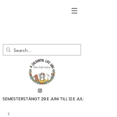
SEMESTERSTÄNGT 29:E JUNI TILL 12:E JULI
SEMESTERSTÄNGT 29:E JUNI TILL 12:E JULI