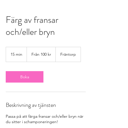
Färg av fransar
och/eller bryn
Från
100
15 min
1
Från 100 kr
Fräntorp
svenska
kronor
5
m
i
n
Boka
Beskrivning av tjänsten
Passa på att färga fransar och/eller bryn när
du sitter i schamponeringen!