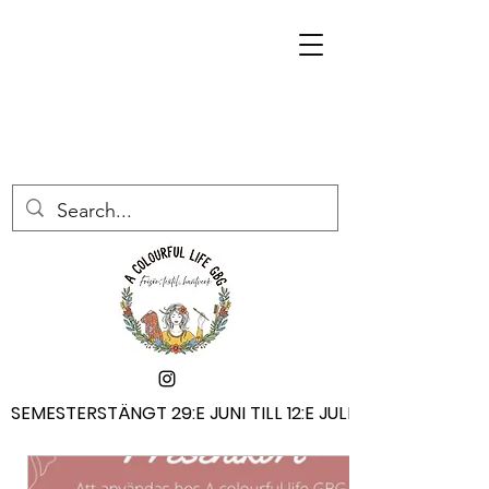
SEMESTERSTÄNGT 29:E JUNI TILL 12:E JULI
SEMESTERSTÄNGT 29:E JUNI TILL 12:E JULI