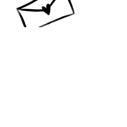
A colourful life GBG
Vill du ha info? Prenumerera!
Jag skickar mail till dig med
nyheter, happenings och
erbjudanden!
Skicka