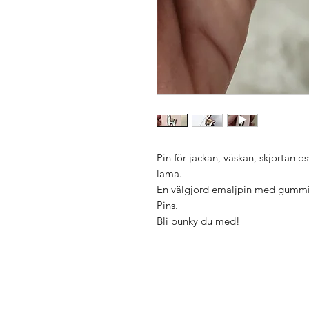
Pin för jackan, väskan, skjortan o
lama.
En välgjord emaljpin med gummi
Pins.
Bli punky du med!