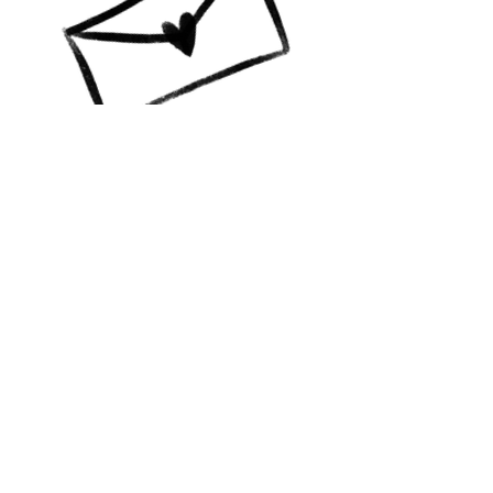
A colourful life GBG
Vill du ha info? Prenumerera!
Jag skickar mail till dig med
nyheter, happenings och
erbjudanden!
Skicka