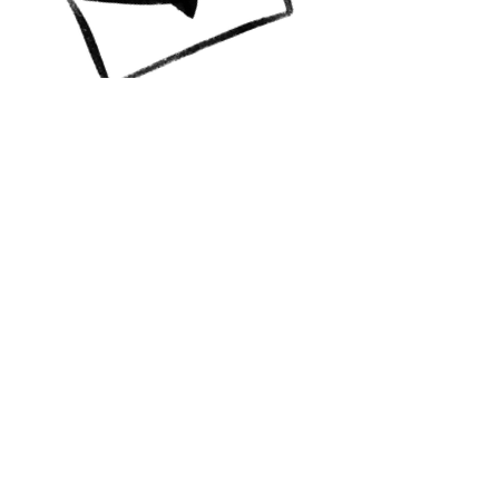
A colourful life GBG
Vill du ha info? Prenumerera!
Jag skickar mail till dig med
nyheter, happenings och
erbjudanden!
Skicka