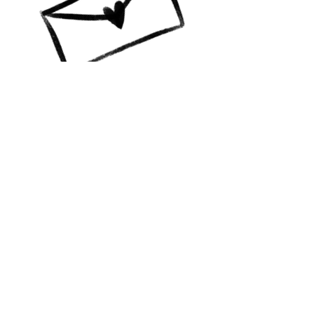
A colourful life GBG
Vill du ha info? Prenumerera!
Jag skickar mail till dig med
nyheter, happenings och
erbjudanden!
Skicka