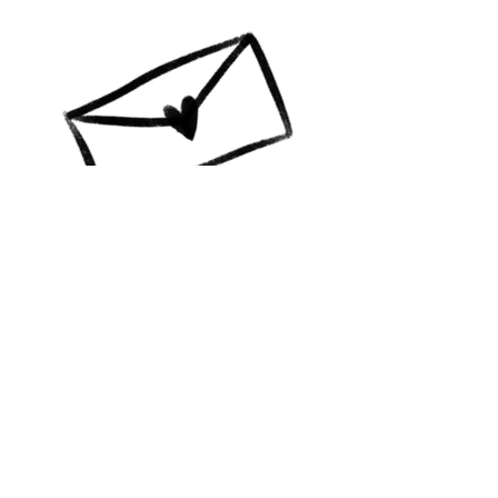
A colourful life GBG
Vill du ha info? Prenumerera!
Jag skickar mail till dig med
nyheter, happenings och
erbjudanden!