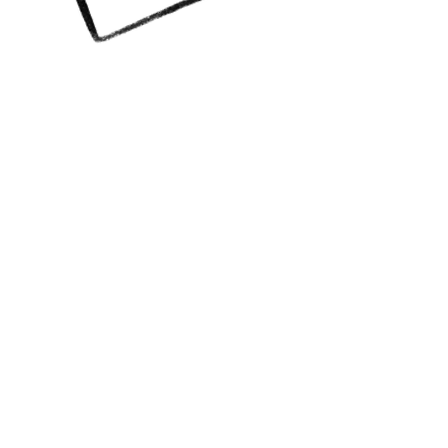
A colourful life GBG
Vill du ha info? Prenumerera!
Jag skickar mail till dig med
nyheter, happenings och
erbjudanden!
Skicka
anna@acolourfullife.se