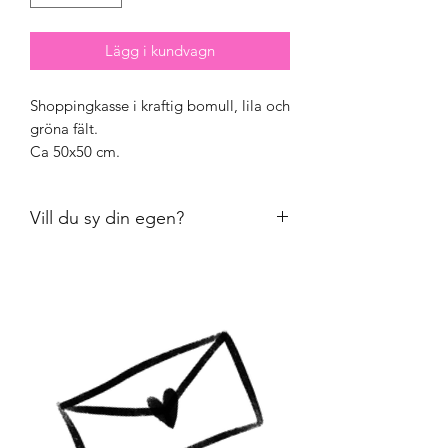
Lägg i kundvagn
Shoppingkasse i kraftig bomull, lila och
gröna fält.
Ca 50x50 cm.
Vill du sy din egen?
Köp min tutorial på länken:
sy
shoppingkasse