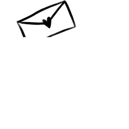
A colourful life GBG
Vill du ha info? Prenumerera!
Jag skickar mail till dig med
nyheter, happenings och
erbjudanden!