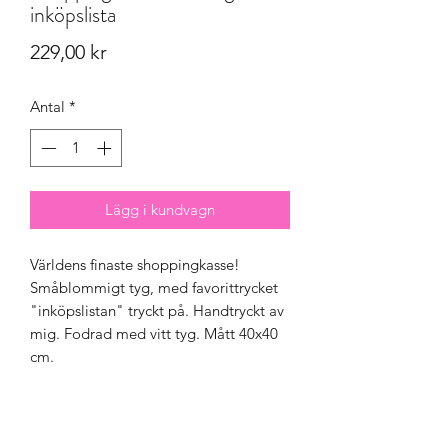
inköpslista
Pris
229,00 kr
Antal
*
Lägg i kundvagn
Världens finaste shoppingkasse!
Småblommigt tyg, med favorittrycket
"inköpslistan" tryckt på. Handtryckt av
mig. Fodrad med vitt tyg. Mått 40x40
cm.