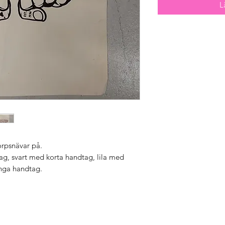
L
torpsnävar på.
ag, svart med korta handtag, lila med
nga handtag.