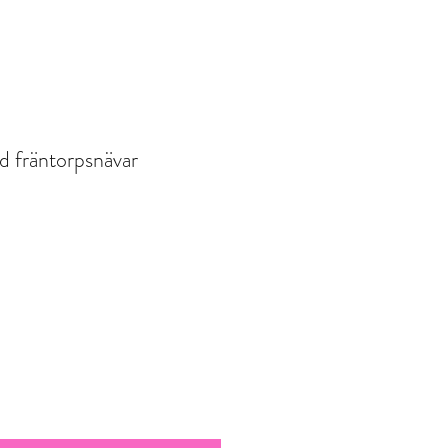
d fräntorpsnävar